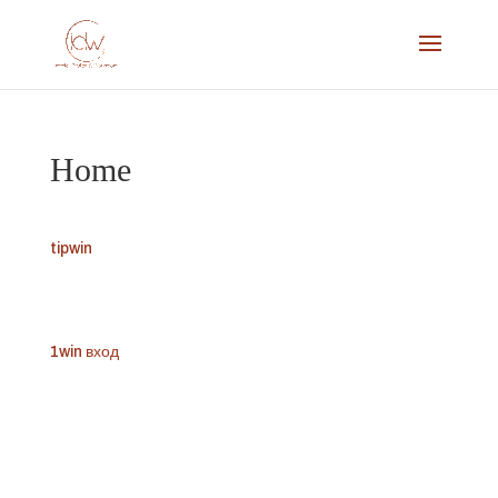
Home
tipwin
1win вход