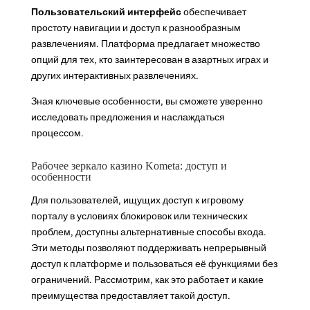
Пользовательский интерфейс
обеспечивает
простоту навигации и доступ к разнообразным
развлечениям. Платформа предлагает множество
опций для тех, кто заинтересован в азартных играх и
других интерактивных развлечениях.
Зная ключевые особенности, вы сможете уверенно
исследовать предложения и наслаждаться
процессом.
Рабочее зеркало казино Kometa: доступ и
особенности
Для пользователей, ищущих доступ к игровому
порталу в условиях блокировок или технических
проблем, доступны альтернативные способы входа.
Эти методы позволяют поддерживать непрерывный
доступ к платформе и пользоваться её функциями без
ограничений. Рассмотрим, как это работает и какие
преимущества предоставляет такой доступ.