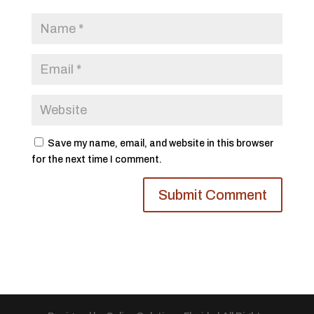
Save my name, email, and website in this browser
for the next time I comment.