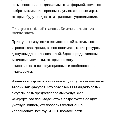
возможностей, предлагаемых платформой, поможет
выбрать самые интересные и увлекательные игры,
которые будут радовать и приносить удовольствие.
Официальный сайт казино Комета онлайн: что
нужно знать
Приступая к изучению возможностей виртуального
игрового заведения, важно понимать, какие ресурсы
доступны для пользователей. Здесь представлены
ключевые моменты, которые помогут
ориентироваться в функционале и особенностях
платформы.
Изучение портала
начинается с доступа к актуальной
версии веб-ресурса, что обеспечивает надежность и
актуальность предоставляемых услуг. Для
комфортного взаимодействия потребуется создать
учетную запись, что позволит полноценно
использовать все функции и возможности.