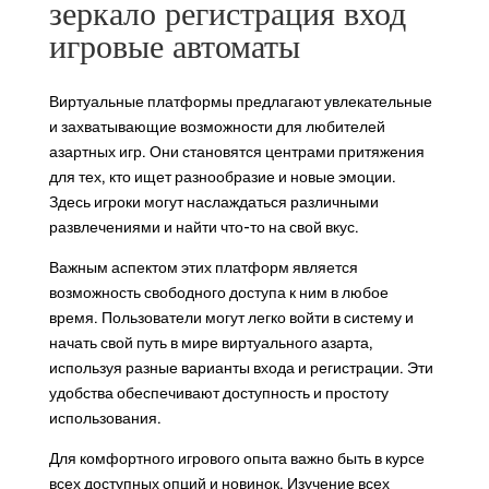
зеркало регистрация вход
игровые автоматы
Виртуальные платформы предлагают увлекательные
и захватывающие возможности для любителей
азартных игр. Они становятся центрами притяжения
для тех, кто ищет разнообразие и новые эмоции.
Здесь игроки могут наслаждаться различными
развлечениями и найти что-то на свой вкус.
Важным аспектом этих платформ является
возможность свободного доступа к ним в любое
время. Пользователи могут легко войти в систему и
начать свой путь в мире виртуального азарта,
используя разные варианты входа и регистрации. Эти
удобства обеспечивают доступность и простоту
использования.
Для комфортного игрового опыта важно быть в курсе
всех доступных опций и новинок. Изучение всех