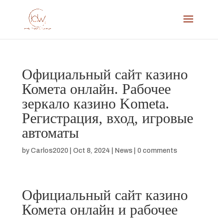
Официальный сайт казино
Комета онлайн. Рабочее
зеркало казино Kometa.
Регистрация, вход, игровые
автоматы
by
Carlos2020
|
Oct 8, 2024
|
News
|
0 comments
Официальный сайт казино
Комета онлайн и рабочее