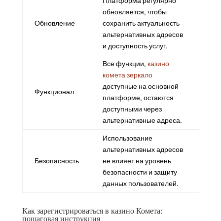
Платформа регулярно
обновляется, чтобы
Обновление
сохранить актуальность
альтернативных адресов
и доступность услуг.
Все функции,
казино
комета зеркало
доступные на основной
Функционал
платформе, остаются
доступными через
альтернативные адреса.
Использование
альтернативных адресов
Безопасность
не влияет на уровень
безопасности и защиту
данных пользователей.
Как зарегистрироваться в казино Комета:
пошаговая инструкция