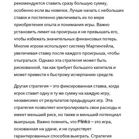
рекомендуется ставить сразу большую сумму,
особенно если вы новичок. Лучше начать с небольших
ставок и постепенно увеличивать их по мере
приобретения опыта и понимания игры. Важно
установить лимит на проигрыш и не превышать его,
чтобы избежать значительных финансовых потерь.
Многие игроки используют систему Мартингейла,
увеличивая ставку после каждого проигрыша, чтобы
отыграться. Однако эта стратегия может быть
рискованной, так как требует большого капитала и
может привести к быстрому исчерпанию средств.
Другая стратегия – это фиксированная ставка, когда
игрок ставит одну и ту же сумму на каждую игру,
независимо от результатов предыдущих игр. Эта
стратегия позволяет контролировать свои расходы и
имеет меньший риск, но также и меньший потенциал
выигрыша. Важно помнить, что Plinko – это игра,
основанная на удаче, и не существует
гарантированных способов выиграть. Стратегия