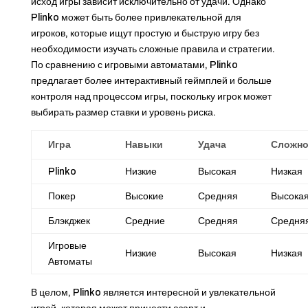
исход игры зависит исключительно от удачи. Однако
Plinko может быть более привлекательной для
игроков, которые ищут простую и быструю игру без
необходимости изучать сложные правила и стратегии.
По сравнению с игровыми автоматами, Plinko
предлагает более интерактивный геймплей и больше
контроля над процессом игры, поскольку игрок может
выбирать размер ставки и уровень риска.
Игра
Навыки
Удача
Сложно
Plinko
Низкие
Высокая
Низкая
Покер
Высокие
Средняя
Высока
Блэкджек
Средние
Средняя
Средня
Игровые
Низкие
Высокая
Низкая
Автоматы
В целом, Plinko является интересной и увлекательной