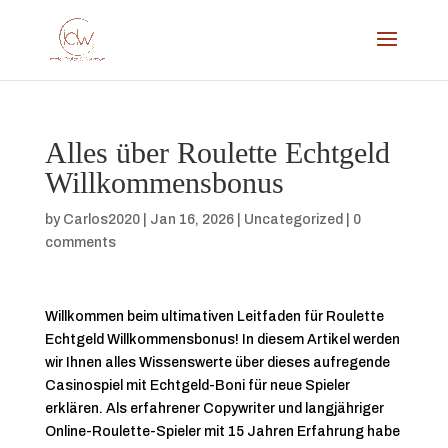
Alles über Roulette Echtgeld
Willkommensbonus
by
Carlos2020
|
Jan 16, 2026
|
Uncategorized
|
0
comments
Willkommen beim ultimativen Leitfaden für Roulette
Echtgeld Willkommensbonus! In diesem Artikel werden
wir Ihnen alles Wissenswerte über dieses aufregende
Casinospiel mit Echtgeld-Boni für neue Spieler
erklären. Als erfahrener Copywriter und langjähriger
Online-Roulette-Spieler mit 15 Jahren Erfahrung habe