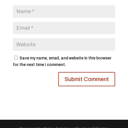
Save my name, email, and website in this browser
for the next time I comment.