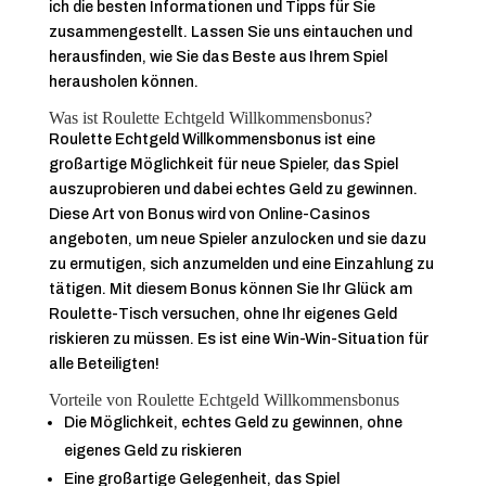
ich die besten Informationen und Tipps für
Sie
zusammengestellt. Lassen Sie uns eintauchen und
herausfinden, wie Sie das Beste aus Ihrem Spiel
herausholen können.
Was ist Roulette Echtgeld Willkommensbonus?
Roulette Echtgeld Willkommensbonus ist eine
großartige Möglichkeit für neue Spieler, das Spiel
auszuprobieren und dabei echtes Geld zu gewinnen.
Diese Art von Bonus wird von Online-Casinos
angeboten, um neue Spieler anzulocken und sie dazu
zu ermutigen, sich anzumelden und eine Einzahlung zu
tätigen. Mit diesem Bonus können Sie Ihr Glück am
Roulette-Tisch versuchen, ohne Ihr eigenes Geld
riskieren zu müssen. Es ist eine Win-Win-Situation für
alle Beteiligten!
Vorteile von Roulette Echtgeld Willkommensbonus
Die Möglichkeit, echtes Geld zu gewinnen, ohne
eigenes Geld zu riskieren
Eine großartige Gelegenheit, das Spiel