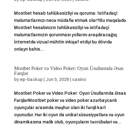
Mostbet hesab təhlükəsizliyi və qoruma: İstifadəçi
məlumatlarınızı necə müdafiə etmək olar?Bu məqalədə
Mostbet hesabınızın təhlükəsizliyi və istifadəçi
məlumatlarınızın qorunması yollarını araşdıracağıq.
İnternetdə vizual mühitin inkişaf etdiyi bu dövrdə
onlayn bahis...
Mostbet Poker və Video Poker: Oyun Üsullarında Əsas
Fərqlər
by
wp-backup
|
Jun 5, 2026
|
casino
Mostbet Poker və Video Poker: Oyun Üsullarında Əsas
FərqlərMostbet poker və video poker azərbaycanlı
oyunçular arasında məşhur olan iki fərqli kart
oyunudur. Hər iki oyun da unikal xüsusiyyətlərə və oyun
dinamikasına malik olub, oyunçuların təcrübələri və...