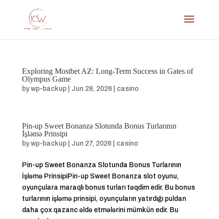
Exploring Mostbet AZ: Long-Term Success in Gates of
Olympus Game
by
wp-backup
|
Jun 28, 2026
|
casino
Pin-up Sweet Bonanza Slotunda Bonus Turlarının
İşləmə Prinsipi
by
wp-backup
|
Jun 27, 2026
|
casino
Pin-up Sweet Bonanza Slotunda Bonus Turlarının
İşləmə PrinsipiPin-up Sweet Bonanza slot oyunu,
oyunçulara maraqlı bonus turları təqdim edir. Bu bonus
turlarının işləmə prinsipi, oyunçuların yatırdığı puldan
daha çox qazanc əldə etmələrini mümkün edir. Bu