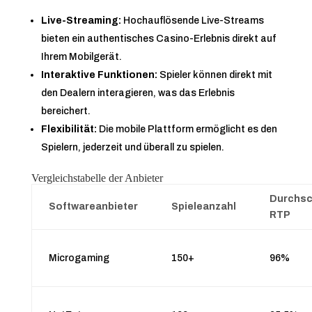
Live-Streaming:
Hochauflösende Live-Streams
bieten ein authentisches Casino-Erlebnis direkt auf
Ihrem Mobilgerät.
Interaktive Funktionen:
Spieler können direkt mit
den Dealern interagieren, was das Erlebnis
bereichert.
Flexibilität:
Die mobile Plattform ermöglicht es den
Spielern, jederzeit und überall zu spielen.
Vergleichstabelle der Anbieter
Durchsch
Softwareanbieter
Spieleanzahl
RTP
Microgaming
150+
96%