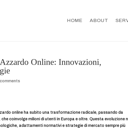
HOME
ABOUT
SER
’Azzardo Online: Innovazioni,
gie
 comments
d’azzardo online ha subito una trasformazione radicale, passando da
he coinvolge milioni di utenti in Europa e oltre. Questa evoluzione 
ecnologiche, adattamenti normativi e strategie di mercato sempre più