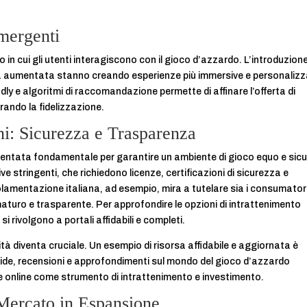
mergenti
o in cui gli utenti interagiscono con il gioco d’azzardo. L’introduzione
realtà aumentata stanno creando esperienze più immersive e personalizz
dly e algoritmi di raccomandazione permette di affinare l’offerta di
rando la fidelizzazione.
i: Sicurezza e Trasparenza
ventata fondamentale per garantire un ambiente di gioco equo e sicur
 stringenti, che richiedono licenze, certificazioni di sicurezza e
golamentazione italiana, ad esempio, mira a tutelare sia i consumatori
 maturo e trasparente. Per approfondire le opzioni di intrattenimento
i si rivolgono a portali affidabili e completi.
tà diventa cruciale. Un esempio di risorsa affidabile e aggiornata è
uide, recensioni e approfondimenti sul mondo del gioco d’azzardo
ine online come strumento di intrattenimento e investimento.
Mercato in Espansione