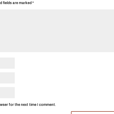
d fields are marked
*
owser for the next time I comment.