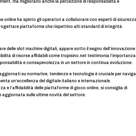
ent, ma migliorano anche la percezione di responsabilità e
ne online ha spinto gli operatori a collaborare con esperti di sicurezz
ogettare piattaforme che rispettino alti standard di integrità.
lare delle slot machine digitali, appare sotto il segno dell’innovazione
lità di risorse affidabili come tropisino.net testimonia l’importanza
ponsabilità e consapevolezza in un settore in continua evoluzione.
 aggiornati su normative, tendenze e tecnologie è cruciale per navig
nta un’eccellenza del digitale italiano e internazionale.
a e l’affidabilità delle piattaforme di gioco online, si consiglia di
 aggiornata sulle ultime novità del settore.