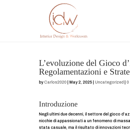
L’evoluzione del Gioco d
Regolamentazioni e Strate
by
Carlos2020
|
May 2, 2025
|
Uncategorized
|
0
Introduzione
Negli ultimi due decenni, il settore del gioco 
nicchie di appassionati a un fenomeno di massa c
stata casuale, ma il risultato di innovazioni t