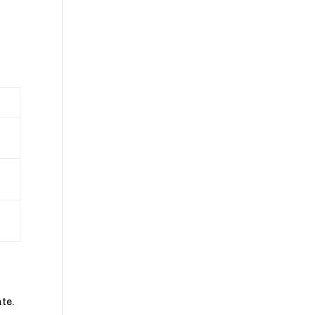
a
ate.