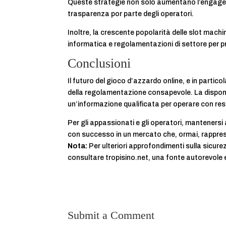
Queste strategie non solo aumentano l’engagem
trasparenza por parte degli operatori.
Inoltre, la crescente popolarità delle slot machi
informatica e regolamentazioni di settore per pr
Conclusioni
Il futuro del gioco d’azzardo online, e in partico
della regolamentazione consapevole. La disponibi
un’informazione qualificata per operare con res
Per gli appassionati e gli operatori, mantenersi
con successo in un mercato che, ormai, rapprese
Nota:
Per ulteriori approfondimenti sulla sicurezz
consultare tropisino.net, una fonte autorevole e
Submit a Comment