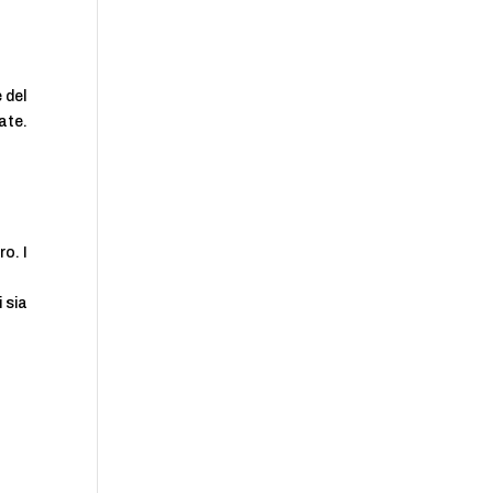
 del
ate.
o. I
 sia