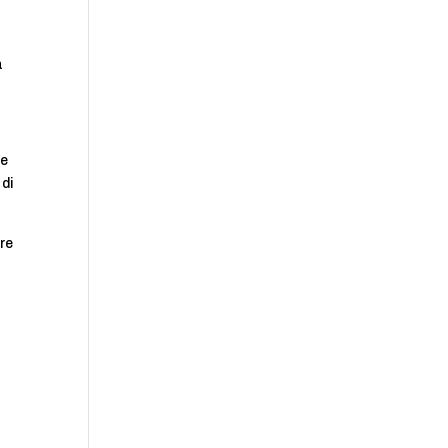
a
 e
 di
are