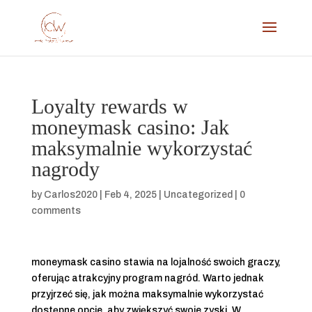
Loyalty rewards w
moneymask casino: Jak
maksymalnie wykorzystać
nagrody
by
Carlos2020
|
Feb 4, 2025
|
Uncategorized
|
0
comments
moneymask casino stawia na lojalność swoich graczy,
oferując atrakcyjny program nagród. Warto jednak
przyjrzeć się, jak można maksymalnie wykorzystać
dostępne opcje, aby zwiększyć swoje zyski. W