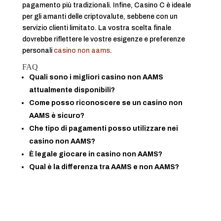
pagamento più tradizionali. Infine, Casino C è ideale
per gli amanti delle criptovalute, sebbene con un
servizio clienti limitato. La vostra scelta finale
dovrebbe riflettere le vostre esigenze e preferenze
personali
casino non aams
.
FAQ
Quali sono i migliori casino non AAMS
attualmente disponibili?
Come posso riconoscere se un casino non
AAMS è sicuro?
Che tipo di pagamenti posso utilizzare nei
casino non AAMS?
È legale giocare in casino non AAMS?
Qual è la differenza tra AAMS e non AAMS?