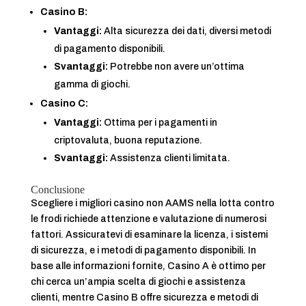
Casino B:
Vantaggi:
Alta sicurezza dei dati, diversi metodi
di pagamento disponibili.
Svantaggi:
Potrebbe non avere un’ottima
gamma di giochi.
Casino C:
Vantaggi:
Ottima per i pagamenti in
criptovaluta, buona reputazione.
Svantaggi:
Assistenza clienti limitata.
Conclusione
Scegliere i migliori casino non AAMS nella lotta contro
le frodi richiede attenzione e valutazione di numerosi
fattori. Assicuratevi di esaminare la licenza, i sistemi
di sicurezza, e i metodi di pagamento disponibili. In
base alle informazioni fornite, Casino A è ottimo per
chi cerca un’ampia scelta di giochi e assistenza
clienti, mentre Casino B offre sicurezza e metodi di