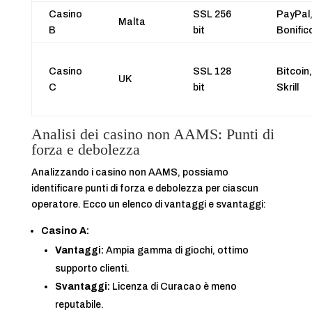
Casino
SSL 256
PayPal
Malta
B
bit
Bonific
Casino
SSL 128
Bitcoin,
UK
C
bit
Skrill
Analisi dei casino non AAMS: Punti di
forza e debolezza
Analizzando i casino non AAMS, possiamo
identificare punti di forza e debolezza per ciascun
operatore. Ecco un elenco di vantaggi e svantaggi:
Casino A:
Vantaggi:
Ampia gamma di giochi, ottimo
supporto clienti.
Svantaggi:
Licenza di Curacao è meno
reputabile.