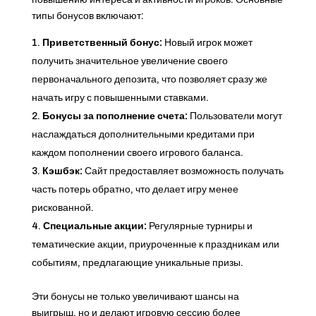
типы бонусов включают:
Приветственный бонус:
Новый игрок может
получить значительное увеличение своего
первоначального депозита, что позволяет сразу же
начать игру с повышенными ставками.
Бонусы за пополнение счета:
Пользователи могут
наслаждаться дополнительными кредитами при
каждом пополнении своего игрового баланса.
Кэшбэк:
Сайт предоставляет возможность получать
часть потерь обратно, что делает игру менее
рискованной.
Специальные акции:
Регулярные турниры и
тематические акции, приуроченные к праздникам или
событиям, предлагающие уникальные призы.
Эти бонусы не только увеличивают шансы на
выигрыш, но и делают игровую сессию более