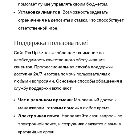
помогает лучше управлять своим бюджетом.
Установка лимитов:
Возможность задавать
ограничения на депозиты и ставки, что способствует
ответственной игре.
Поддержка пользователей
Сайт Pin Up kz также обращает внимание на
необходимость качественного обслуживания
клиентов. Профессиональная служба поддержки
доступна 24/7 и готова помочь пользователям с
любыми вопросами. Основные способы обращения в
службу поддержки включают:
Чат в реальном времени:
Мгновенный доступ к
менеджерам, готовым помочь в любое время.
Электронная почта:
Направляйте свои запросы по
электронной почте, и сотрудники свяжутся с вами в
кратчайшие сроки.