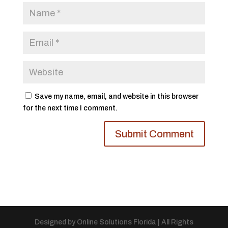
Save my name, email, and website in this browser
for the next time I comment.
Designed by Online Solutions Florida | All Rights