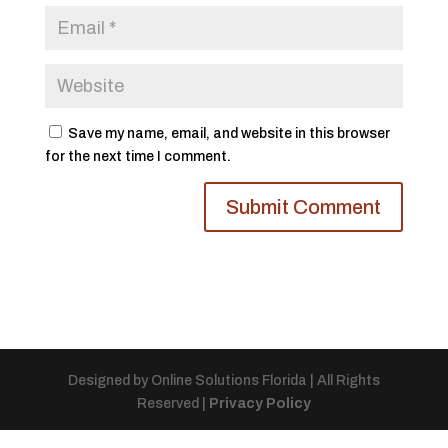
Save my name, email, and website in this browser
for the next time I comment.
Designed by Online Solutions Florida | All Rights
Reserved |
Privacy Policy