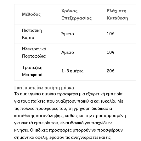
Χρόνος
Ελάχιστη
Μέθοδος
Επεξεργασίας
Κατάθεση
Πιστωτική
Άμεσο
10€
Κάρτα
Ηλεκτρονικά
Άμεσο
10€
Πορτοφόλια
Τραπεζική
1-3 ημέρες
20€
Μεταφορά
Γιατί προτείνω αυτή τη μάρκα
Το duckysino casino προσφέρει μια εξαιρετική εμπειρία
για τους παίκτες που αναζητούν ποικιλία και ευκολία. Με
τις πολλές προσφορές του, τη γρήγορη διαδικασία
κατάθεσης και ανάληψης, καθώς και την προσαρμοσμένη
για κινητά εμπειρία του, είναι ιδανικό για παιχνίδι εν
κινήσει. Οι ειδικές προσφορές μπορούν να προσφέρουν
σημαντικά οφέλη, εφόσον τις αναγνωρίσετε και τις