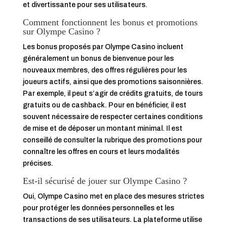
et divertissante pour ses utilisateurs.
Comment fonctionnent les bonus et promotions
sur Olympe Casino ?
Les bonus proposés par Olympe Casino incluent
généralement un bonus de bienvenue pour les
nouveaux membres, des offres régulières pour les
joueurs actifs, ainsi que des promotions saisonnières.
Par exemple, il peut s’agir de crédits gratuits, de tours
gratuits ou de cashback. Pour en bénéficier, il est
souvent nécessaire de respecter certaines conditions
de mise et de déposer un montant minimal. Il est
conseillé de consulter la rubrique des promotions pour
connaître les offres en cours et leurs modalités
précises.
Est-il sécurisé de jouer sur Olympe Casino ?
Oui, Olympe Casino met en place des mesures strictes
pour protéger les données personnelles et les
transactions de ses utilisateurs. La plateforme utilise