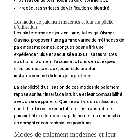
Utilisation de technologies de cryptage SSL
Procédures strictes de vérification d’identité
Les modes de paiement modernes et leur simplicité
d’utilisation
Les plateformes de jeux en ligne, telles qu’Olympe
Casino, proposent une gamme variée de méthodes de
paiement modernes, conçues pour offrir une
expérience fluide et sécurisée aux utilisateurs. Ces
solutions facilitent l’accès aux fonds en quelques
clics, permettant aux joueurs de profiter
instantanément de leurs jeux préférés.
La simplicité d’utilisation de ces modes de paiement
repose sur leur interface intuitive et leur compatibilité
avec divers appareils. Que ce soit via un ordinateur,
une tablette ou un smartphone, les transactions
peuvent être effectuées rapidement sans nécessiter
de compétences techniques pointues.
Modes de paiement modernes et leur