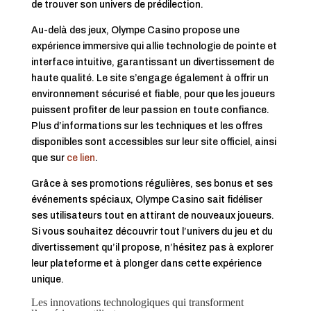
de trouver son univers de prédilection.
Au-delà des jeux, Olympe Casino propose une
expérience immersive qui allie technologie de pointe et
interface intuitive, garantissant un divertissement de
haute qualité. Le site s’engage également à offrir un
environnement sécurisé et fiable, pour que les joueurs
puissent profiter de leur passion en toute confiance.
Plus d’informations sur les techniques et les offres
disponibles sont accessibles sur leur site officiel, ainsi
que sur
ce lien
.
Grâce à ses promotions régulières, ses bonus et ses
événements spéciaux, Olympe Casino sait fidéliser
ses utilisateurs tout en attirant de nouveaux joueurs.
Si vous souhaitez découvrir tout l’univers du jeu et du
divertissement qu’il propose, n’hésitez pas à explorer
leur plateforme et à plonger dans cette expérience
unique.
Les innovations technologiques qui transforment