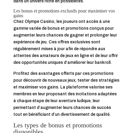
dans un univers riche en possibilités.
Les bonus et promotions exclusifs pour maximiser vos
gains
Chez Olympe Casino, les joueurs ont accès à une
gamme variée de bonus et promotions conçus pour
augmenter leurs chances de gagner et prolonger leur
expérience de jeu. Ces offres exclusives sont
régulièrement mises à jour afin de répondre aux
attentes des amateurs de jeux en ligne et de leur offrir
des opportunités uniques d’améliorer leur bankroll.
Profitez des avantages offerts par ces promotions
pour découvrir de nouveaux jeux, tester des stratégies
et maximiser vos gains. La plateforme valorise ses
membres en leur proposant des incitations adaptées
à chaque étape de leur aventure ludique, leur
permettant d’augmenter leurs chances de succès
tout en bénéficiant d’un divertissement de qualité.
Les types de bonus et promotions
disponibles