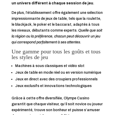
un univers différent à chaque session de jeu
.
De plus, l’établissement offre également une sélection
impressionnante de jeux de table, tels que la roulette,
le blackjack, le poker et le baccarat, adaptés à tous
les niveaux, débutants comme experts.
Quelle que soit
la région ou la préférence, chacun peut découvrir un jeu
qui correspond parfaitement à ses attentes
.
Une gamme pour tous les goûts et tous
les styles de jeu
Machines à sous classiques et vidéo slot
Jeux de table en mode réel ou en version numérique
Jeux en direct avec des croupiers professionnels
Jeux exclusifs et innovations technologiques
Grâce à cette offre diversifiée, Olympe Casino
garantit que chaque visiteur, qu’il soit novice ou joueur
expérimenté, trouve son bonheur et puisse s’amuser