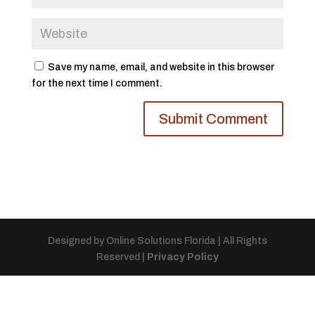
Save my name, email, and website in this browser
for the next time I comment.
Designed by Online Solutions Florida | All Rights
Reserved |
Privacy Policy