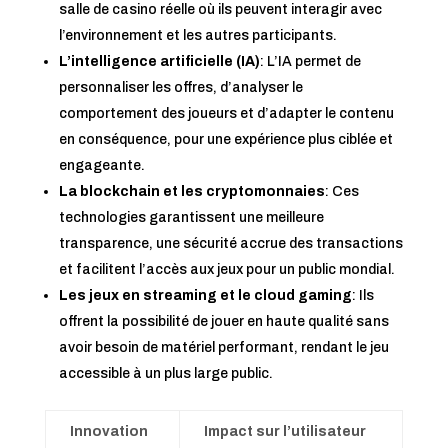
salle de casino réelle où ils peuvent interagir avec
l’environnement et les autres participants.
L’intelligence artificielle (IA)
: L’IA permet de
personnaliser les offres, d’analyser le
comportement des joueurs et d’adapter le contenu
en conséquence, pour une expérience plus ciblée et
engageante.
La blockchain et les cryptomonnaies
: Ces
technologies garantissent une meilleure
transparence, une sécurité accrue des transactions
et facilitent l’accès aux jeux pour un public mondial.
Les jeux en streaming et le cloud gaming
: Ils
offrent la possibilité de jouer en haute qualité sans
avoir besoin de matériel performant, rendant le jeu
accessible à un plus large public.
Innovation
Impact sur l’utilisateur