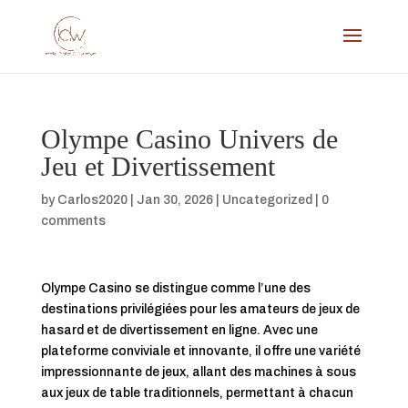
Olympe Casino Univers de
Jeu et Divertissement
by
Carlos2020
|
Jan 30, 2026
|
Uncategorized
|
0
comments
Olympe Casino se distingue comme l’une des
destinations privilégiées pour les amateurs de jeux de
hasard et de divertissement en ligne. Avec une
plateforme conviviale et innovante, il offre une variété
impressionnante de jeux, allant des machines à sous
aux jeux de table traditionnels, permettant à chacun