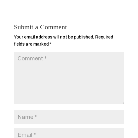
Submit a Comment
Your email address will not be published.
Required
fields are marked
*