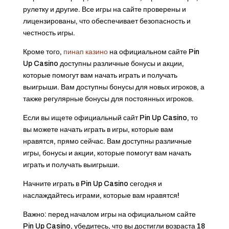
рулетку и другие. Все игры на сайте проверены и
лицензированы, что обеспечивает безопасность и
честность игры.
Кроме того,
пинап казино
на официальном сайте Pin
Up Casino доступны различные бонусы и акции,
которые помогут вам начать играть и получать
выигрыши. Вам доступны бонусы для новых игроков, а
также регулярные бонусы для постоянных игроков.
Если вы ищете официальный сайт Pin Up Casino, то
вы можете начать играть в игры, которые вам
нравятся, прямо сейчас. Вам доступны различные
игры, бонусы и акции, которые помогут вам начать
играть и получать выигрыши.
Начните играть в Pin Up Casino сегодня и
наслаждайтесь играми, которые вам нравятся!
Важно: перед началом игры на официальном сайте
Pin Up Casino, убедитесь, что вы достигли возраста 18