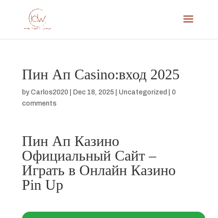
Пин Ап Casino:вход 2025
by
Carlos2020
|
Dec 18, 2025
|
Uncategorized
|
0
comments
Пин Ап Казино
Официальный Сайт –
Играть в Онлайн Казино
Pin Up