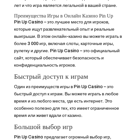
лет и что игра является легальной в вашей стране.
Преимущества Игры в Онлайн Казино Pin Up
Pin Up Casino – это лучшее место для игроков,
которые ищут развлекательный опыт и реальные
выигрыши. В этом онлайн-казино вы можете играть в
более 3 000 игр, включая слоты, карточные игры,
рулетку и другие. Pin Up Casino – это официальный
сайт, который обеспечивает безопасность и
конфиденциальность игроков.
Быстрый доступ к играм
Один из преимуществ игры в Pin Up Casino – это
быстрый доступ к играм. Вы можете играть в любое
время и из любого места, где есть интернет. Это
особенно полезно для тех, кто имеет ограниченное
время или живет вдали от казино.
Большой выбор игр
Pin Up Casino предлагает огромный выбор игр,