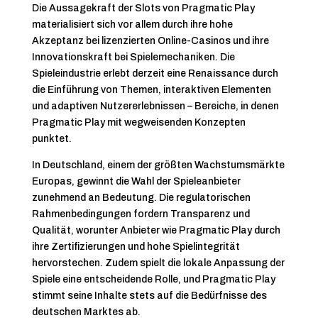
Die Aussagekraft der Slots von Pragmatic Play
materialisiert sich vor allem durch ihre hohe
Akzeptanz bei lizenzierten Online-Casinos und ihre
Innovationskraft bei Spielemechaniken. Die
Spieleindustrie erlebt derzeit eine Renaissance durch
die Einführung von Themen, interaktiven Elementen
und adaptiven Nutzererlebnissen – Bereiche, in denen
Pragmatic Play mit wegweisenden Konzepten
punktet.
In Deutschland, einem der größten Wachstumsmärkte
Europas, gewinnt die Wahl der Spieleanbieter
zunehmend an Bedeutung. Die regulatorischen
Rahmenbedingungen fordern Transparenz und
Qualität, worunter Anbieter wie Pragmatic Play durch
ihre Zertifizierungen und hohe Spielintegrität
hervorstechen. Zudem spielt die lokale Anpassung der
Spiele eine entscheidende Rolle, und Pragmatic Play
stimmt seine Inhalte stets auf die Bedürfnisse des
deutschen Marktes ab.