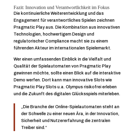
Fazit: Innovation und Verantwortlichkeit im Fokus
Die kontinuierliche Weiterentwicklung und das
Engagement für verantwortliches Spielen zeichnen
Pragmatic Play aus. Die Kombination aus innovativen
Technologien, hochwertigem Design und
regulatorischer Compliance macht sie zu einem
führenden Akteur im internationalen Spielemarkt.
Wer einen umfassenden Einblick in die Vielfalt und
Qualität der Spielautomaten von Pragmatic Play
gewinnen möchte, sollte einen Blick auf die interaktive
Demo werfen. Dort kann man innovative Slots wie
Pragmatic Play Slots u.a. Olympus risikofrei erleben
und die Zukunft des digitalen Glücksspiels miterleben.
„Die Branche der Online-Spielautomaten steht an
der Schwelle zu einer neuen Ära, in der Innovation,
Sicherheit und Nutzererfahrung die zentralen
Treiber sind.“