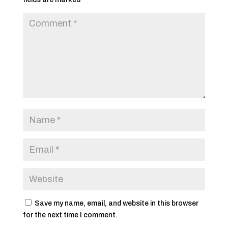
Save my name, email, and website in this browser
for the next time I comment.