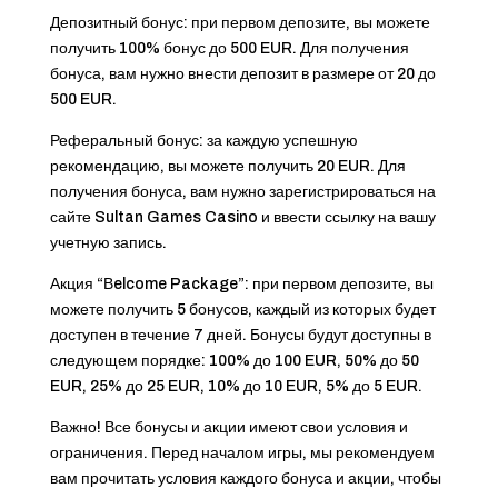
Депозитный бонус: при первом депозите, вы можете
получить 100% бонус до 500 EUR. Для получения
бонуса, вам нужно внести депозит в размере от 20 до
500 EUR.
Реферальный бонус: за каждую успешную
рекомендацию, вы можете получить 20 EUR. Для
получения бонуса, вам нужно зарегистрироваться на
сайте Sultan Games Casino и ввести ссылку на вашу
учетную запись.
Акция “Вelcome Package”: при первом депозите, вы
можете получить 5 бонусов, каждый из которых будет
доступен в течение 7 дней. Бонусы будут доступны в
следующем порядке: 100% до 100 EUR, 50% до 50
EUR, 25% до 25 EUR, 10% до 10 EUR, 5% до 5 EUR.
Важно! Все бонусы и акции имеют свои условия и
ограничения. Перед началом игры, мы рекомендуем
вам прочитать условия каждого бонуса и акции, чтобы