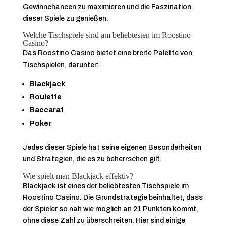
Gewinnchancen zu maximieren und die Faszination
dieser Spiele zu genießen.
Welche Tischspiele sind am beliebtesten im Roostino
Casino?
Das Roostino Casino bietet eine breite Palette von
Tischspielen, darunter:
Blackjack
Roulette
Baccarat
Poker
Jedes dieser Spiele hat seine eigenen Besonderheiten
und Strategien, die es zu beherrschen gilt.
Wie spielt man Blackjack effektiv?
Blackjack ist eines der beliebtesten Tischspiele im
Roostino Casino. Die Grundstrategie beinhaltet, dass
der Spieler so nah wie möglich an 21 Punkten kommt,
ohne diese Zahl zu überschreiten. Hier sind einige