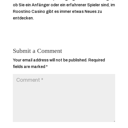
ob Sie ein Anfänger oder ein erfahrener Spieler sind, im
Roostino Casino gibt es immer etwas Neues zu
entdecken.
Submit a Comment
Your email address will not be published.
Required
fields are marked
*