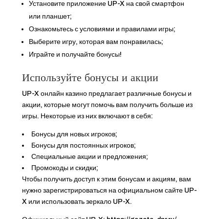
Установите приложение UP-X на свой смартфон
или планшет;
Ознакомьтесь с условиями и правилами игры;
Выберите игру, которая вам понравилась;
Играйте и получайте бонусы!
Используйте бонусы и акции
UP-X онлайн казино предлагает различные бонусы и
акции, которые могут помочь вам получить больше из
игры. Некоторые из них включают в себя:
Бонусы для новых игроков;
Бонусы для постоянных игроков;
Специальные акции и предложения;
Промокоды и скидки;
Чтобы получить доступ к этим бонусам и акциям, вам
нужно зарегистрироваться на официальном сайте UP-
X или использовать зеркало UP-X.