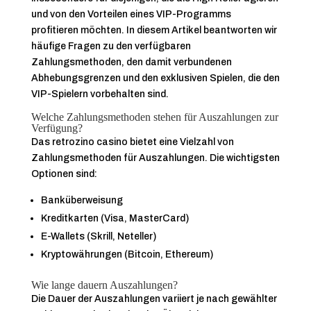
und von den Vorteilen eines VIP-Programms
profitieren möchten. In diesem Artikel beantworten wir
häufige Fragen zu den verfügbaren
Zahlungsmethoden, den damit verbundenen
Abhebungsgrenzen und den exklusiven Spielen, die den
VIP-Spielern vorbehalten sind.
Welche Zahlungsmethoden stehen für Auszahlungen zur
Verfügung?
Das retrozino casino bietet eine Vielzahl von
Zahlungsmethoden für Auszahlungen. Die wichtigsten
Optionen sind:
Banküberweisung
Kreditkarten (Visa, MasterCard)
E-Wallets (Skrill, Neteller)
Kryptowährungen (Bitcoin, Ethereum)
Wie lange dauern Auszahlungen?
Die Dauer der Auszahlungen variiert je nach gewählter